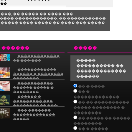
���
��, �� ����� �� ���� ���
��� ������������. �� �����������
����� ���� ����� �� ���� ��� �����
������
�����
�������������
�����
�� ���-���
���������� ��
������������
�������������
������ � ��������
������
��������
�����������
�� � ����
������ ����� �
�� �
��������
�������
������ �
�������������
��������� ���
�� �� ����������
�������� �� ���-
����� �������� �
��
��� �������
��������
�������������
�� ����� �� �����
�����
��������
�� � �����