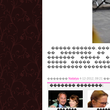
����� ������, ��� 
�� �������� �� 
������� ����� �
����� ����� ����
��������� �������
�������
Natalya
4-12-2012, 09:21
������� �������:
��� ����
����