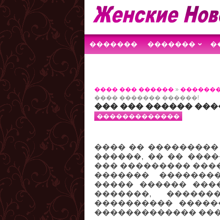
�������
�������
�
������������
����
���� ��� ������
»
������
���� ������� ������!
��� ��� ������ ���
�������������
���� �� ���������
������, �� �� ���
��� ��������� ����
������� �������
����� ������ ���
�������, �����
���������� ������
������������� ���