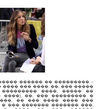
���� ������ �� ��������� –
 ���� ��� ����. ��, ��� �����
 ��������� ����, ����� ��
 ����), ��, ��� ��������� �
���, �� ��� ���� ���� ���
 � ��� ������� ������� ���,