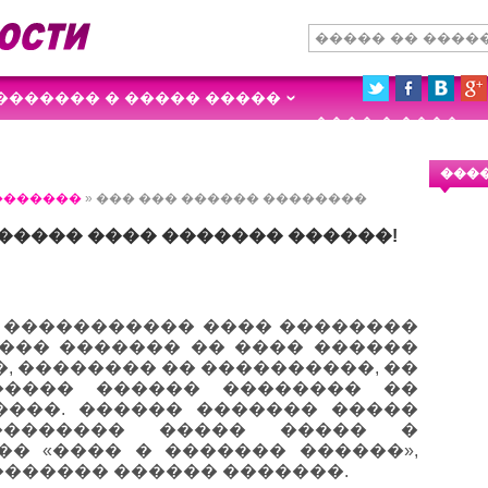
������� � ����� �����
���� � ����
��������
���
�������
» ��� ��� ������ ��������
����� ���� ������� ������!
 ����������� ���� ��������
���� ������� �� ���� ������
, �������� �� ����������, ��
����� ������ �������� ��
����. ������ ������� �����
��������� ����� ����� �
� «���� � ������� ������»,
������ ������ �������.