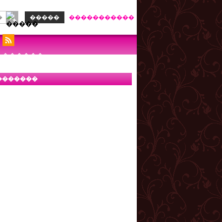
�����
�����������
������
�������