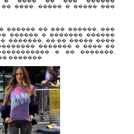
, � ���� �� ��� ������
 �� ����, ����� � ����� ���
 ������ �� ��� ������, ���
�� ������ � ������� ������
� �������. ��-�� ����� ����
�������� ������� � ���� ��
���������� � �� �������,
�� �������.