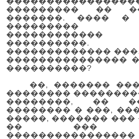
�����������������
��������� �� �
�������. ���� � 
��������� 
������������
����������
������������� ���.
��������������� �
����������?
��, ������� ���
�������� ��������
��������, �� �
�������� � ���, ��
�����, ������� ���
�� ��� ��
����������������