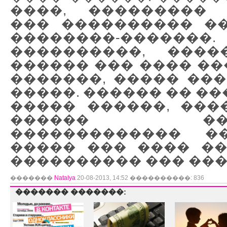
����, ��������� 
��� ���������� �
��������-�������.
����������, ����
������ ��� ���� ��
�������, ����� ���
�����. ������ �� ��
����� ������, ���
������ ����
������������� �
����� ��� ���� ��
���������� ��� ���
�������
Natalya
20-08-2013, 14:52 ����������: 836
������� �������: