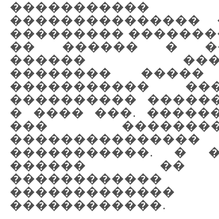
����������� 
��������������� 
��������� �������
�� ������ � ��
������ �����
�������� �����
����������� ��
���������� �����
� ���� ���. �����
��� ������
������������
�����������. � �
������ �� 
������������
����������
������������.