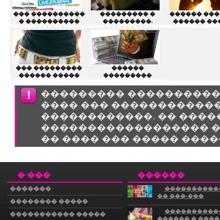
��� ����������
��������� �
������ ���
� ����������
���������.
������ ��
�����?
���������
�������
���������
��� ���������
������
������ �����
���������
��������� ����������,
���� ��� �����������
������������. �� ����
������������������ �
�� ���� ��� ����� ����
� ���
������
�������
����������
�� ���-���
�������� �����
����������
����������� �����
������ � ���