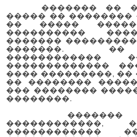
������� �� ��
����� �� �������� 
�� ����� �����
���������� ����
������� ���������,
�������. �
������������ 
������������� ��
���� ���������, ��
�� �������� �����
��� �������� �����
��������.
������� ��
������������, 
������������ �