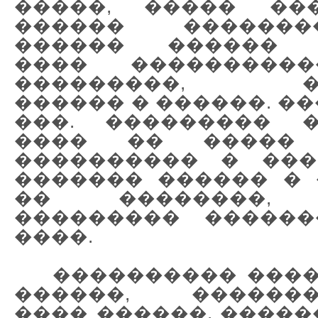
�����, ����� ��
������ �������
������ ������ 
���� ���������
���������, ��
������ � ������. �
���. ��������� �
���� �� ����� 
���������� � ���
������� ������ � 
�� ��������, 
��������� ������
����.
���������� ����
������, �������
���� ������. �����