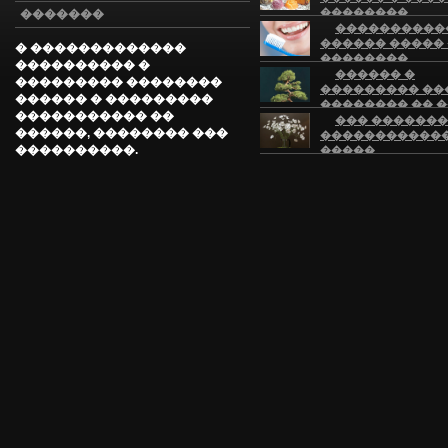
��������
�������
����������
������ �����
� �������������
��������
���������� �
��������
������ �
��������� ��������
��������� ��
������ � ���������
�������� �� �
����������� ��
���
��� �������
������, �������� ���
�����������
����������.
�����