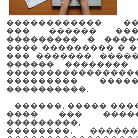
������������ ��
��� ������ ���
��������� � ����
���� ��������� � �
��� �������, �����
������ �������� 
���������������
��������� �����
����������.
������, ����� ����
���� ��� ����
���������, �
��������, �����