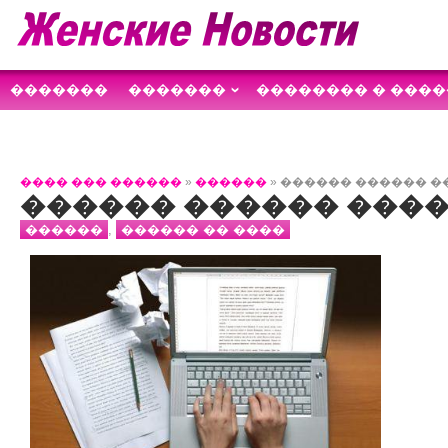
�������
�������
�������� � ����
������������
����
��������
���� ��� ������
»
������
» ������ ������ 
������ ������ ���
������
,
������ �� ����