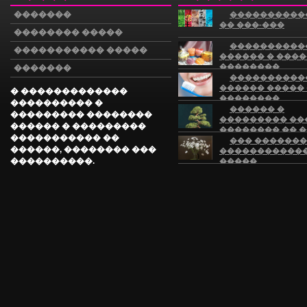
�������
����������
�� ���-���
�������� �����
����������
����������� �����
������ � ���
��������
�������
����������
������ �����
� �������������
��������
���������� �
��������
������ �
��������� ��������
��������� ��
������ � ���������
�������� �� �
����������� ��
���
��� �������
������, �������� ���
�����������
����������.
�����