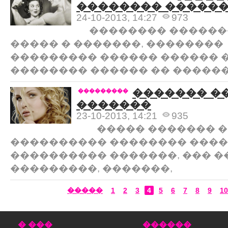
�������� �����
24-10-2013, 14:27
973
�������� �������
����� � �������, ��������
��������� ������ ������ �
�������� ������ �� ������
������� �
���������
�������
23-10-2013, 14:21
935
����� ������� �
���������� �������� ���
���������� �������, ��� �
���������, �������,
�����
1
2
3
4
5
6
7
8
9
10
� ���
������