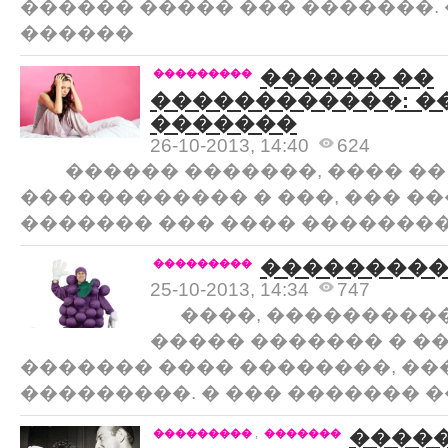
������ ����� ��� �������.
������
������ ��
���������
������������: �
�������
26-10-2013, 14:40
624
������ �������, ���� ��
������������ � ���, ��� ��
������� ��� ���� ��������
���������
���������
25-10-2013, 14:34
747
����, �����������
����� ������� � ��
������� ���� ��������, �
���������. � ��� ������� 
�����
���������
,
�������