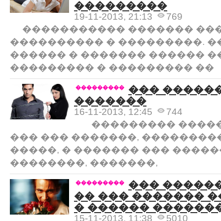
���������
19-11-2013, 21:13
769
����������� ������� ���
���������� � ���������. �
������ � ������� ������ 
��������� � ��������� ��
��� �����
���������
�������
16-11-2013, 12:45
744
��������� ������
��� ��� �������, ��������
�����, � ������� ��� ����
��������, �������,
��� ������
���������
�� ��� ������� 
� ������ ������
15-11-2013, 11:38
5010