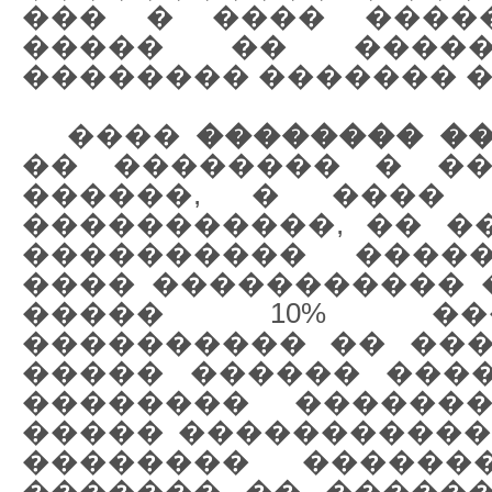
��� � ���� �����
����� �� �����
�������� ������� �
����
�������� �
�� �������� � ��
������, � ���� 
�����������, �� �
���������� �����
���� ����������� 
����� 10% ����
���������� �� ���
����� ������ ���
�������� ������
����� ������������
�������� ������
������� �� �����