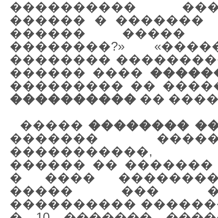
���������� ���
������ � �������
������ �����
��������?» «��
�������� ���������?»
������ ����
�����
��������� �� ����
����������
�� ����
�����
�������� �
������� ������
�����������, 
������ �� �������
� ���� ��������
����� ��� ��
���������� �������
� 10 ������� ����