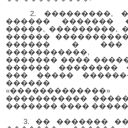
2. ���������, �
������ ������� 
�����, ���������, 
������ ����������
������ � ���
�����������, 
������� ���� �����
������ �������� 
��� ����� ������
������ ��
«����������
����������� �����
������� ���� �����
3. �� ������� ��