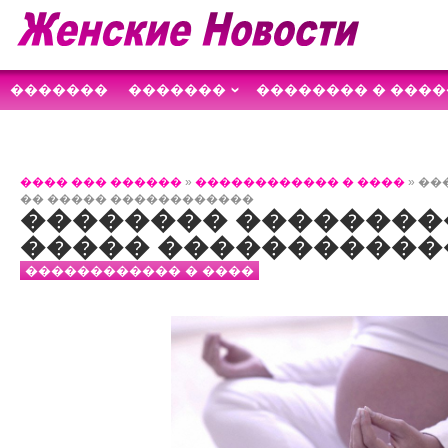
�������
�������
�������� � ����
������������
����
��������
���� ��� ������
»
������������ � ����
» �
�� ����� ������������
�������� ��������
����� �����������
������������ � ����