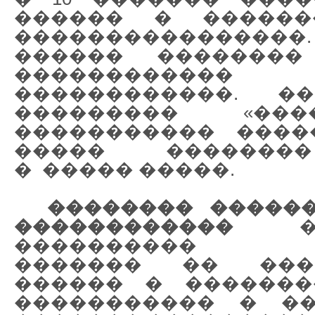
������ � �����
����������������
������ ��������
���������
������������. �
��������� «����
����������� ����
����� �������
�
����� �����.
�������� �����
������������
���
���������� �
������� �� ���
������ � �������
����������� � ��