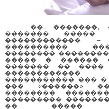
��, �������, �
������� ����� 
������������ –
���������� �
�������� ��������,
����� � ������ 
������� �� ���� 
����������
����������� ��� � 
��� «������» ��
�������� ������
��������� �������
�� ����� �