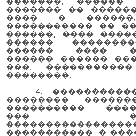
�������, ������ 
������� �� �����
���� � �����
����������� �� �
������, ���� ����
������ ���������
������ ���� ��
������ ������ ��
���, ����������
��������.
4. �����������
�������� ������
���������� ����
��� ����
������������
�����������. � ���