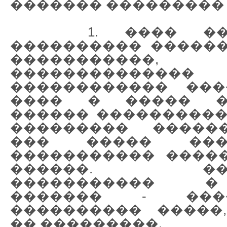
������� ��������� 
1. ���� ���
���������� ������
�����������,
����������
������������ ���
���� � ����� �
������ ����������
��������� �����
��� ����� ���
����������� ����
������. ����
����������� 
������� - ����
���������� �����
�� ���������.