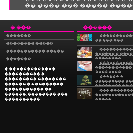
�� ���� ��� ����� ����
� ���
������
�������
����������
�� ���-���
�������� �����
����������
����������� �����
������ � ���
��������
�������
����������
������ �����
� �������������
��������
���������� �
��������
������ �
��������� ��������
��������� ��
������ � ���������
�������� �� �
����������� ��
���
��� �������
������, �������� ���
�����������
����������.
�����